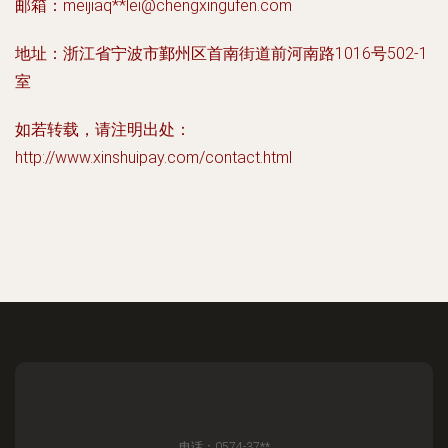
邮箱：meijiaq**
lei@chengxingufen.com
地址：浙江省宁波市鄞州区首南街道前河南路1016号502-1
室
如若转载，请注明出处：
http://www.xinshuipay.com/contact.html
电话：0574-37**