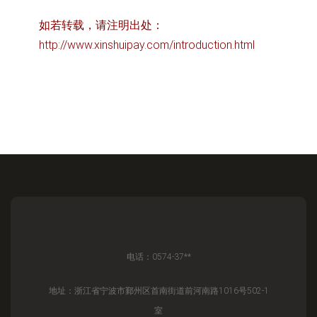
如若转载，请注明出处：
http://www.xinshuipay.com/introduction.html
电话：0574-37**
地址：浙江省宁波市鄞州区首南街道前河南路1016号502-1
室