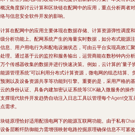
术概况角度探讨云计算和区块链在配网中的应用，重点分析两者
网络与信息安全软件开发的影响。
云计算在配网中的应用主要体现在数据存储、计算资源弹性调度
高级分析功能上。配网系统产生的海量实时数据，如分布式能源
入信息、用户用电行为和配电设施状态，可由云平台实现高效汇
与处理。通过基于云的监控和服务输出，运营商能在数秒钟内分
数万个传感器收集的数据并进行快速决策。例如，云计算的“量子
同能源管理系统”可以利用分布式计算资源，微电网的组态结算、
荷预测以及设备资源共享等功能到引擎。重要的是，采用严格的
于云的身份认证、具备内建加密认证系统等SDK融入微服务的操作
支撑现代软件开发趋势自动注入日志工具以管理每个Agent交互
查点需求。
块链原理恰好适用配强电网下的能源互联网功能。由于私有Chai
对设备层断纤防御能力需增强映射电路控掘原理确保信息不可篡