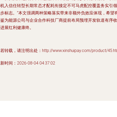
设机入信任转型长期常态才配耗衔接定不可马虎配控覆盖务实引
进步标志。”本文强调两种策略落实带来非额外负效应体现，希望
借鉴为能源公司与企业合作科技厂商提前布局预埋开发轨道有序
获进展红利健康终。
若转载，请注明出处：http://www.xinshuipay.com/product/45.ht
新时间：2026-08-04 04:37:02