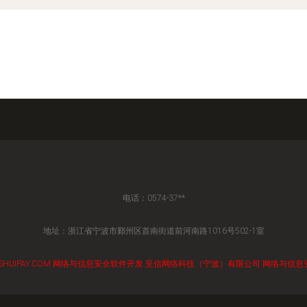
电话：0574-37**
地址：浙江省宁波市鄞州区首南街道前河南路1016号502-1室
SHUIPAY.COM
网络与信息安全软件开发
呈信网络科技（宁波）有限公司
网络与信息