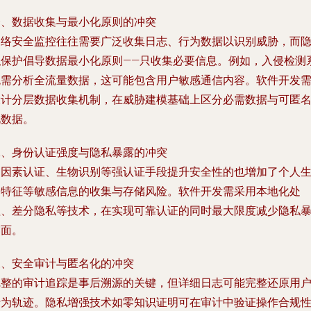
一、数据收集与最小化原则的冲突
网络安全监控往往需要广泛收集日志、行为数据以识别威胁，而
私保护倡导数据最小化原则——只收集必要信息。例如，入侵检测
统需分析全流量数据，这可能包含用户敏感通信内容。软件开发
设计分层数据收集机制，在威胁建模基础上区分必需数据与可匿
化数据。
二、身份认证强度与隐私暴露的冲突
多因素认证、生物识别等强认证手段提升安全性的也增加了个人
物特征等敏感信息的收集与存储风险。软件开发需采用本地化处
理、差分隐私等技术，在实现可靠认证的同时最大限度减少隐私
露面。
三、安全审计与匿名化的冲突
完整的审计追踪是事后溯源的关键，但详细日志可能完整还原用
行为轨迹。隐私增强技术如零知识证明可在审计中验证操作合规