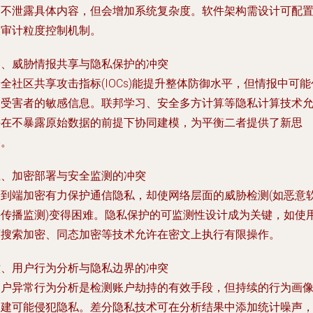
而不泄露具体内容，但会增加系统复杂度。软件架构需设计可配
的审计粒度控制机制。
四、威胁情报共享与隐私保护的冲突
全社区共享攻击指标(IOCs)能提升整体防御水平，但情报中可能
含受害者的敏感信息。联邦学习、安全多方计算等隐私计算技术
许在不暴露原始数据的前提下协同建模，为平衡二者提供了新思
路。
五、加密部署与安全监测的冲突
端到端加密有力保护通信隐私，却使网络层面的威胁检测(如恶意
件传播监测)变得困难。隐私保护的可监测性设计成为关键，如使
可搜索加密、同态加密等技术允许在密文上执行有限操作。
六、用户行为分析与隐私边界的冲突
用户异常行为分析是检测账户劫持的有效手段，但持续的行为画
构建可能侵犯隐私。差分隐私技术可在分析结果中添加统计噪声