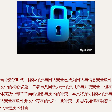
在当今数字时代，隐私保护与网络安全已成为网络与信息安全软
开发中的核心议题。二者虽共同致力于保护用户与系统安全，但
具体实践中却常常面临理念与技术的冲突。本文将探讨隐私保护
网络安全在软件开发中存在的七种主要冲突，并思考如何在动态
衡中推进技术创新。